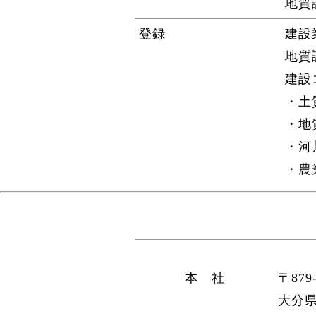
地質
登録
建設
地質
建設
・土
・地
・河
・農
本 社
〒879-
大分県